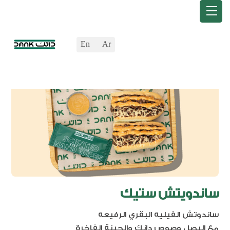
Ski
Back
Menu
t
To
conten
Top
En
Ar
ساندويتش ستيك
ساندوتش الفيليه البقري الرفيعه
مع البصل وصوص دانك والجبنة الفاخرة